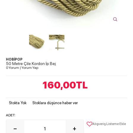
HOBİPOP
50 Metre Çile Kordon İp Bej
0 Yorum
|
Yorum Yap
160,00
TL
Stokta Yok
Stoklara düşünce haber ver
ADET:
Alışveriş Listeme Ekle