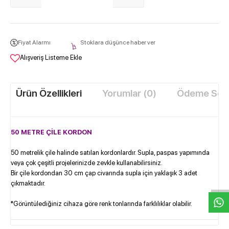
Fiyat Alarmı
Stoklara düşünce haber ver
Alışveriş Listeme Ekle
Ürün Özellikleri
Yorumlar (0)
Ödeme Seçe
50 METRE ÇİLE
KORDON
50 metrelik çile halinde satılan kordonlardır. Supla, paspas yapımında
W
h
t
s
a
p
p
D
e
s
e
H
a
t
t
veya çok çeşitli projelerinizde zevkle kullanabilirsiniz.
Bir çile kordondan 30 cm çap civarında supla için yaklaşık 3 adet
çıkmaktadır.
*Görüntülediğiniz cihaza göre renk tonlarında farklılıklar olabilir.