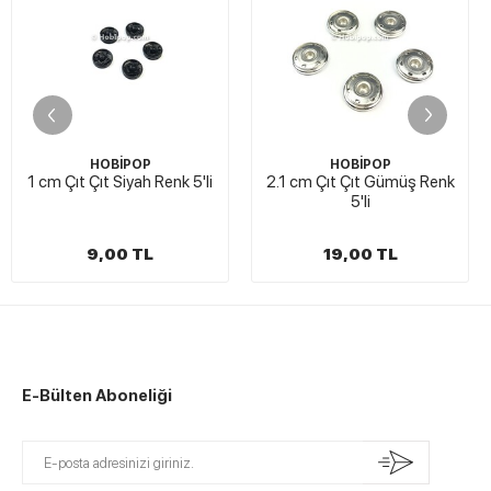
OBİPOP
HOBİPOP
HO
t Siyah Renk 5'li
2.1 cm Çıt Çıt Gümüş Renk
2.1 cm Çıt Ç
5'li
,00 TL
19,00 TL
19,
E-Bülten Aboneliği