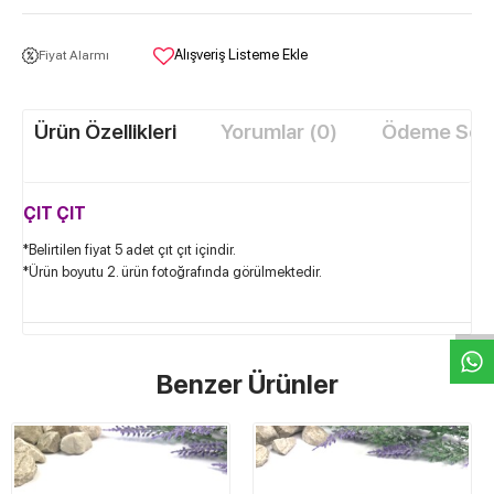
Alışveriş Listeme Ekle
Fiyat Alarmı
Ürün Özellikleri
Yorumlar (0)
Ödeme Seçe
ÇIT ÇIT
*Belirtilen fiyat 5 adet çıt çıt içindir.
W
h
t
s
a
p
p
D
e
s
e
H
a
t
t
*Ürün boyutu 2. ürün fotoğrafında görülmektedir.
Benzer Ürünler