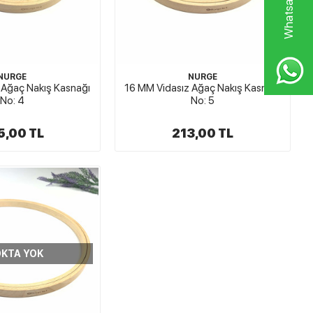
NURGE
NURGE
 Ağaç Nakış Kasnağı
16 MM Vidasız Ağaç Nakış Kasnağı
No: 4
No: 5
5,00 TL
213,00 TL
KTA YOK