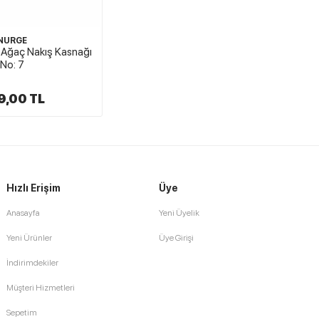
NURGE
 Ağaç Nakış Kasnağı
No: 7
9,00 TL
Hızlı Erişim
Üye
Anasayfa
Yeni Üyelik
Yeni Ürünler
Üye Girişi
İndirimdekiler
Müşteri Hizmetleri
Sepetim