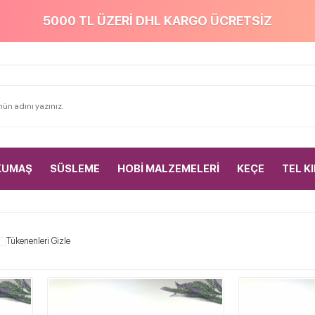
5000 TL ÜZERİ DHL KARGO ÜCRETSİZ
KUMAŞ
SÜSLEME
HOBİ MALZEMELERİ
KEÇE
TEL K
Tükenenleri Gizle