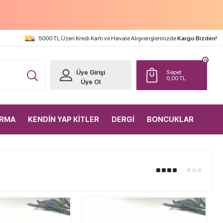
5000 TL Üzeri Kredi Kartı ve Havale Alışverişlerinizde
Kargo Bizden!
0
Üye Girişi
Sepet
0,00
TL
Üye Ol
IRMA
KENDİN YAP KİTLER
DERGİ
BONCUKLAR