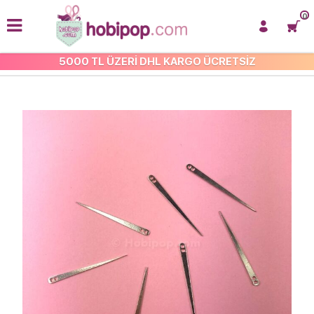
0
5000 TL ÜZERİ DHL KARGO ÜCRETSİZ
TEL KIRMA YARDIMCILARI