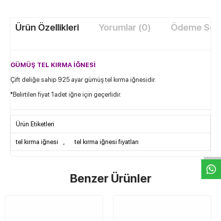
Ürün Özellikleri
Yorumlar (0)
Ödeme Seçe
GÜMÜŞ TEL KIRMA İĞNESİ
Çift deliğe sahip 925 ayar gümüş tel kırma iğnesidir.
*Belirtilen fiyat 1adet iğne için geçerlidir.
Ürün Etiketleri
W
h
t
s
a
p
p
D
e
s
e
H
a
t
t
tel kırma iğnesi
,
tel kırma iğnesi fiyatları
Benzer Ürünler