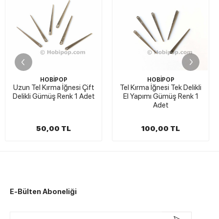
HOBİPOP
HOBİPOP
 Tel Kırma İğnesi Çift
Tel Kırma İğnesi Tek Delikli
Tel Kır
kli Gümüş Renk 1 Adet
El Yapımı Gümüş Renk 1
Gü
Adet
50,00 TL
100,00 TL
E-Bülten Aboneliği