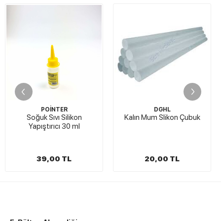
R
DGHL
DGHL
ilikon
Kalın Mum Slikon Çubuk
Slikon Tabancası
30 ml
Boy 60W Emniy
TL
20,00 TL
450,00 T