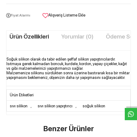
Alışveriş Listeme Ekle
Fiyat Alarmı
Ürün Özellikleri
Yorumlar (0)
Ödeme Seçe
Soğuk silikon olarak da tabir edilen şeffaf silikon yapıştırıcılardır.
Isıtmaya gerek kalmadan boncuk, kurdele, kordon, yapay çiçekler, kağıt
vs gibi malzemelerinizi yapıştırmanızı sağlar.
Malzemenize silikonu sürdükten sonra üzerine bastırarak kısa bir miktar
yapışmasını beklemeniz, objenizin daha iyi yapışmasını sağlayacaktır.
W
h
t
s
a
p
p
D
e
s
e
H
a
t
t
Ürün Etiketleri
sıvı silikon
,
sıvı silikon yapıştırıcı
,
soğuk silikon
Benzer Ürünler