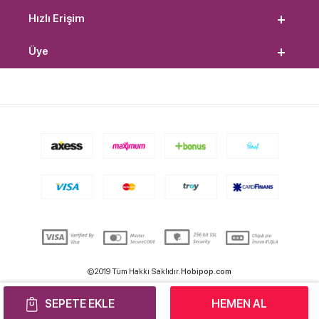
Hızlı Erişim
Üye
©2019 Tüm Hakkı Saklıdır.
Hobipop.com
SEPETE EKLE
HEMEN AL
T
-Soft
E-Ticaret
Sistemleriyle Hazırlanmıştır.