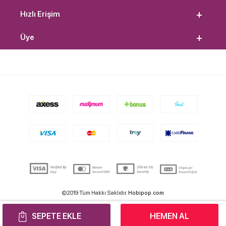
Hızlı Erişim
Üye
©2019 Tüm Hakkı Saklıdır.
Hobipop.com
SEPETE EKLE
HEMEN AL
T
-Soft
E-Ticaret
Sistemleriyle Hazırlanmıştır.