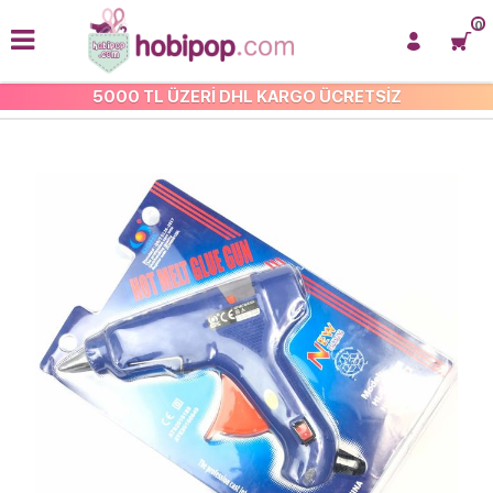
0
5000 TL ÜZERİ DHL KARGO ÜCRETSİZ
YAPIŞTIRICILAR VE SİLİKONLAR