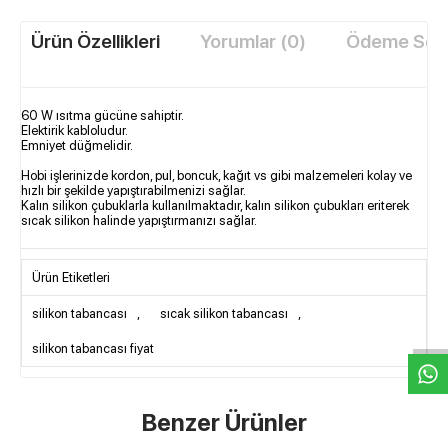
Ürün Özellikleri
Yorumlar (0)
Ödeme Seçe
60 W ısıtma gücüne sahiptir.
Elektirik kabloludur.
Emniyet düğmelidir.
Hobi işlerinizde kordon, pul, boncuk, kağıt vs gibi malzemeleri kolay ve
hızlı bir şekilde yapıştırabilmenizi sağlar.
Kalın silikon çubuklarla kullanılmaktadır, kalın silikon çubukları eriterek
sıcak silikon halinde yapıştırmanızı sağlar.
Ürün Etiketleri
W
h
t
s
a
p
p
D
e
s
e
H
a
t
t
silikon tabancası
,
sıcak silikon tabancası
,
silikon tabancası fiyat
Benzer Ürünler