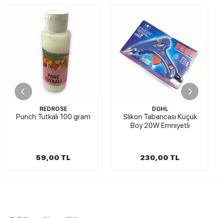
STOKTA YOK
DGHL
GUTERMANN
0 gram
Slikon Tabancası Küçük
Gütermann Teksti
Boy 20W Emniyetli
Kumaş Yapıştırıcı
Gram
230,00 TL
206,00 TL