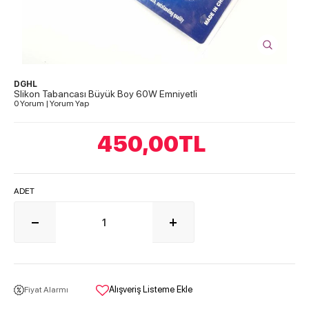
DGHL
Slikon Tabancası Büyük Boy 60W Emniyetli
0 Yorum
|
Yorum Yap
450,00
TL
ADET
Alışveriş Listeme Ekle
Fiyat Alarmı