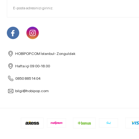
HOBİPOP.COM İstanbul- Zonguldak
Hafta içi 09:00-18.00
0850 885 14 04
bilgi@hobipop.com