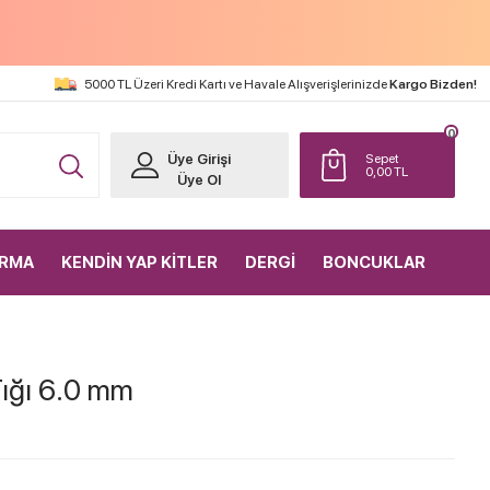
5000 TL Üzeri Kredi Kartı ve Havale Alışverişlerinizde
Kargo Bizden!
0
Üye Girişi
Sepet
0,00
TL
Üye Ol
IRMA
KENDİN YAP KİTLER
DERGİ
BONCUKLAR
Tığı 6.0 mm