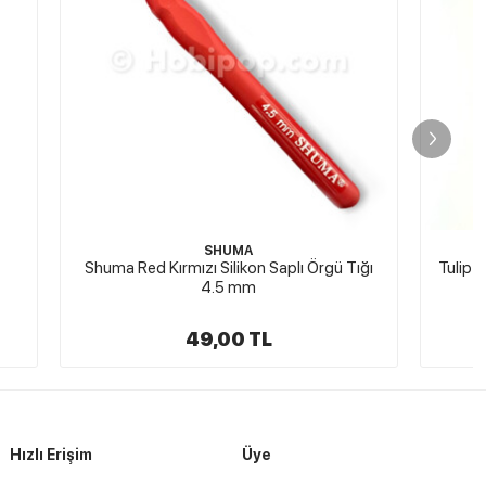
TULİP
ı Örgü Tığı
Tulip Etimo Silikon Saplı Örgü Tığı 3.25 mm
159,00 TL
Hızlı Erişim
Üye