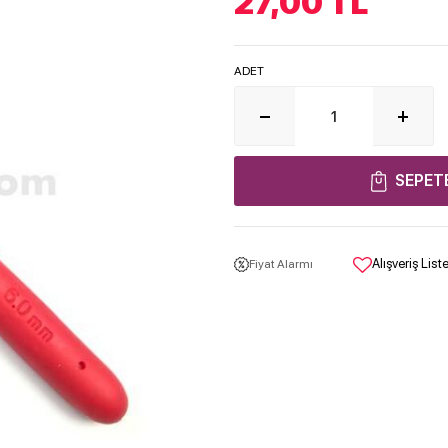
27,00
TL
ADET
SEPET
Alışveriş Lis
Fiyat Alarmı