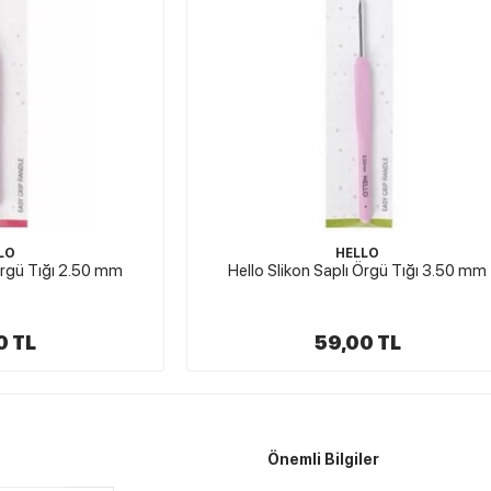
HELLO
SHUMA
kon Saplı Örgü Tığı 3.50 mm
Shuma Red Kırmızı Silikon Sapl
4.5 mm
59,00 TL
49,00 TL
Önemli Bilgiler