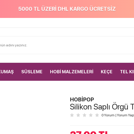
5000 TL ÜZERİ DHL KARGO ÜCRETSİZ
KUMAŞ
SÜSLEME
HOBİ MALZEMELERİ
KEÇE
TEL K
HOBİPOP
Silikon Saplı Örgü 
0 Yorum
|
Yorum Yap