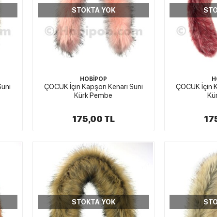
STOKTA YOK
STO
HOBİPOP
H
Suni
ÇOCUK İçin Kapşon Kenarı Suni
ÇOCUK İçin K
Kürk Pembe
Kü
175,00 TL
17
STOKTA YOK
STO