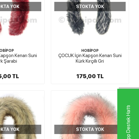
KTA YOK
STOKTA YOK
OBİPOP
HOBİPOP
apşon Kenarı Suni
ÇOCUK İçin Kapşon Kenarı Suni
rk Şarabi
Kürk Kırçıllı Gri
5,00 TL
175,00 TL
Whatsapp Destek Hattı
KTA YOK
STOKTA YOK