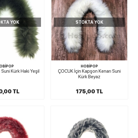
KTA YOK
STOKTA YOK
OBİPOP
HOBİPOP
Suni Kürk Haki Yeşil
ÇOCUK İçin Kapşon Kenarı Suni
Kürk Beyaz
0,00 TL
175,00 TL