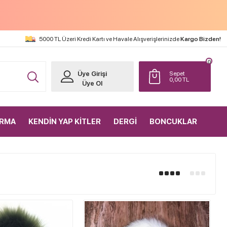
5000 TL Üzeri Kredi Kartı ve Havale Alışverişlerinizde
Kargo Bizden!
0
Üye Girişi
Sepet
0,00
TL
Üye Ol
IRMA
KENDİN YAP KİTLER
DERGİ
BONCUKLAR