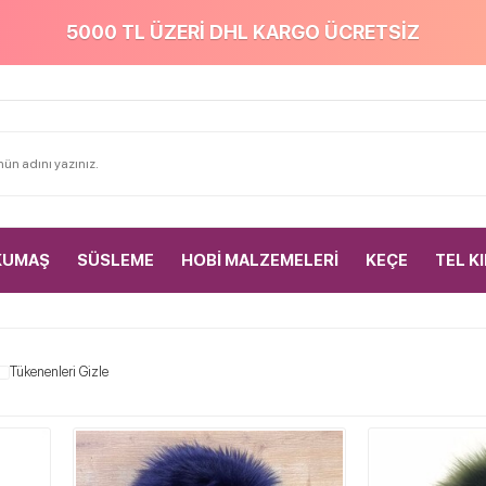
5000 TL ÜZERİ DHL KARGO ÜCRETSİZ
KUMAŞ
SÜSLEME
HOBİ MALZEMELERİ
KEÇE
TEL K
Tükenenleri Gizle