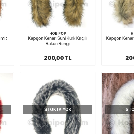
HOBİPOP
H
emit
Kapşon Kenarı Suni Kürk Kırçıllı
Kapşon Kenarı S
Rakun Rengi
200,00 TL
20
STOKTA YOK
STO