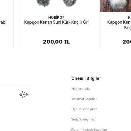
HOBİPOP
H
rabi
Kapşon Kenarı Suni Kürk Kırçıllı Gri
Kapşon Kena
Kır
200,00 TL
20
Önemli Bilgiler
Hakkımızda
Teslimat Koşulları
Üyelik Sözleşmesi
Satış Sözleşmesi
Garanti ve İade Koşulları