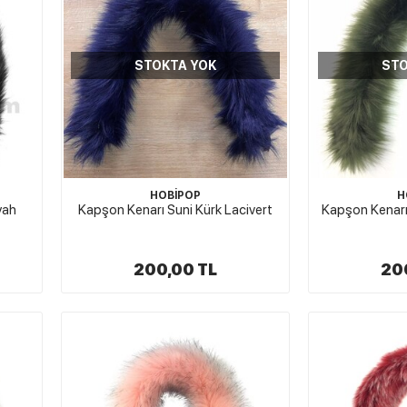
STOKTA YOK
STO
HOBİPOP
H
yah
Kapşon Kenarı Suni Kürk Lacivert
Kapşon Kenarı 
200,00 TL
20