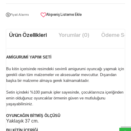
Alışveriş Listeme Ekle
Fiyat Alarmı
Ürün Özellikleri
Yorumlar (0)
Ödeme Seçe
AMİGURUMİ YAPIM SETİ
Bu kitin içerisinde resimdeki sevimli amigurumi oyuncağı yapmak için
gerekli olan tüm malzemeler ve aksesuarlar mevcuttur. Dışarıdan
başka bir malzeme almaya gerek kalmamaktadır.
Setin içindeki %100 pamuk ipler sayesinde, çocuklarınıza içeriğinden
emin olduğunuz oyuncaklar örmenin güven ve mutluluğunu
yaşayabilirsiniz.
W
h
t
s
a
p
p
D
e
s
e
H
a
t
t
OYUNCAĞIN BİTMİŞ ÖLÇÜSÜ
Yaklaşık 37 cm.
BU KİTİN İÇERİĞİ