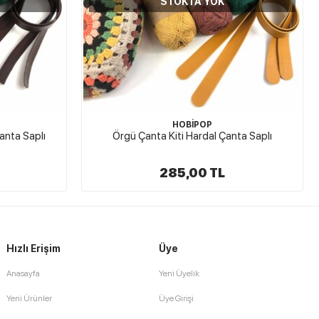
STOKTA YOK
HOBİPOP
anta Saplı
Örgü Çanta Kiti Hardal Çanta Saplı
285,00 TL
Hızlı Erişim
Üye
Anasayfa
Yeni Üyelik
Yeni Ürünler
Üye Girişi