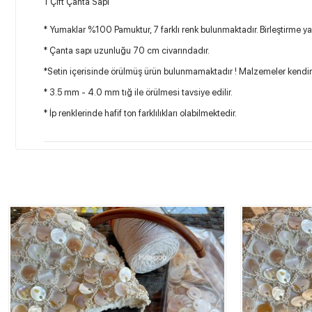
1 Çift Çanta Sapı
* Yumaklar %100 Pamuktur, 7 farklı renk bulunmaktadır. Birleştirme 
* Çanta sapı uzunluğu 70 cm civarındadır.
*Setin içerisinde örülmüş ürün bulunmamaktadır ! Malzemeler kendini
* 3.5 mm - 4.0 mm tığ ile örülmesi tavsiye edilir.
* İp renklerinde hafif ton farklılıkları olabilmektedir.