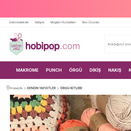
İndirimdekiler
İletişim
Müşteri Hizmetleri
Yeni Ürünler
MAKROME
PUNCH
ÖRGÜ
DİKİŞ
NAKIŞ
Anasayfa
KENDİN YAP KİTLER
ÖRGÜ KİTLERİ