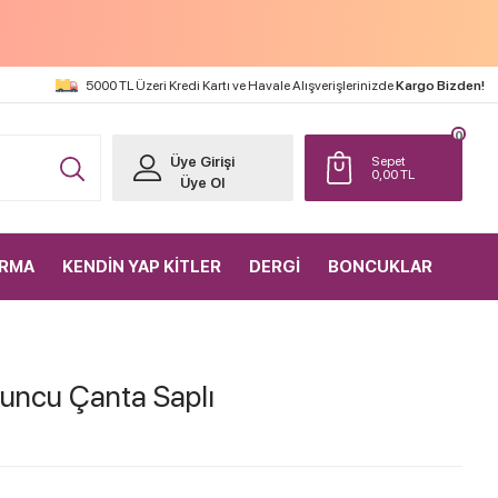
5000 TL Üzeri Kredi Kartı ve Havale Alışverişlerinizde
Kargo Bizden!
0
Üye Girişi
Sepet
0,00
TL
Üye Ol
IRMA
KENDİN YAP KİTLER
DERGİ
BONCUKLAR
runcu Çanta Saplı