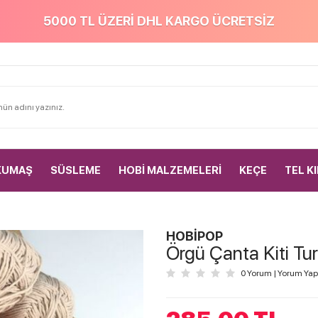
5000 TL ÜZERİ DHL KARGO ÜCRETSİZ
KUMAŞ
SÜSLEME
HOBİ MALZEMELERİ
KEÇE
TEL K
HOBİPOP
Örgü Çanta Kiti Tu
0 Yorum
|
Yorum Yap