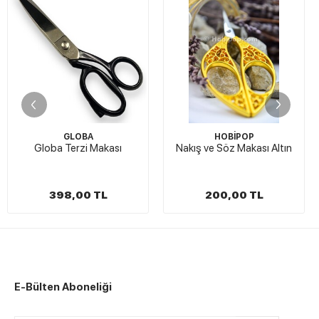
GLOBA
HOBİPOP
loba Terzi Makası
Nakış ve Söz Makası Altın
Nakış 
398,00 TL
200,00 TL
E-Bülten Aboneliği