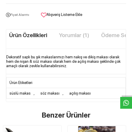
Alışveriş Listeme Ekle
Fiyat Alarmı
Ürün Özellikleri
Yorumlar (1)
Ödeme Seçe
Dekoratif saplı bu şık makaslarımızı hem nakış ve dikiş makası olarak
hem de nişan & söz makası olarak hem de açılış makası şeklinde çok
amaçlı olarak zevkle kullanabilirsiniz.
W
h
t
s
a
p
p
D
e
s
e
H
a
t
t
Ürün Etiketleri
süslü makas
,
söz makası
,
açılış makası
Benzer Ürünler