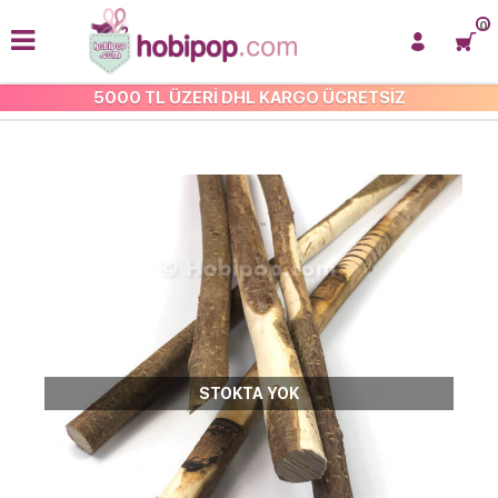
0
5000 TL ÜZERİ DHL KARGO ÜCRETSİZ
AHŞAP MAKROME ÇUBUKLARI
STOKTA YOK