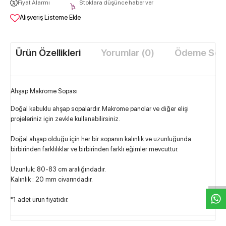
Fiyat Alarmı
Stoklara düşünce haber ver
Alışveriş Listeme Ekle
Ürün Özellikleri
Yorumlar (0)
Ödeme Seçe
Ahşap Makrome Sopası
Doğal kabuklu ahşap sopalardır. Makrome panolar ve diğer elişi
projeleriniz için zevkle kullanabilirsiniz.
Doğal ahşap olduğu için her bir sopanın kalınlık ve uzunluğunda
birbirinden farklılıklar ve birbirinden farklı eğimler mevcuttur.
W
h
t
s
a
p
p
D
e
s
e
H
a
t
t
Uzunluk: 80-83 cm aralığındadır.
Kalınlık : 20 mm civarındadır.
*1 adet ürün fiyatıdır.