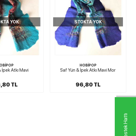
KTA YOK
STOKTA YOK
OBİPOP
HOBİPOP
 İpek Atkı Mavi
Saf Yün & İpek Atkı Mavi Mor
,80 TL
96,80 TL