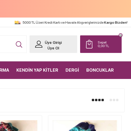
5000 TL Üzeri Kredi Kartı ve Havale Alışverişlerinizde
Kargo Bizden!
0
Üye Girişi
Sepet
0,00
TL
Üye Ol
IRMA
KENDİN YAP KİTLER
DERGİ
BONCUKLAR