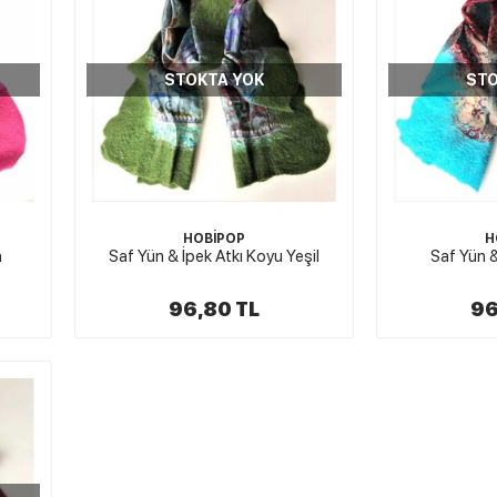
STOKTA YOK
STO
HOBİPOP
H
a
Saf Yün & İpek Atkı Koyu Yeşil
Saf Yün &
96,80 TL
96