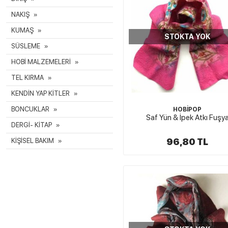
NAKIŞ
KUMAŞ
STOKTA YOK
SÜSLEME
HOBİ MALZEMELERİ
TEL KIRMA
KENDİN YAP KİTLER
BONCUKLAR
HOBİPOP
Saf Yün & İpek Atkı Fuşy
DERGİ- KİTAP
96,80 TL
KİŞİSEL BAKIM