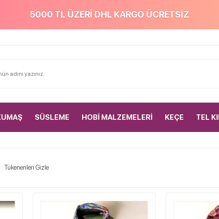
5000 TL ÜZERİ DHL KARGO ÜCRETSİZ
KUMAŞ
SÜSLEME
HOBİ MALZEMELERİ
KEÇE
TEL K
Tükenenleri Gizle