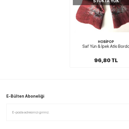
STOKTA YOK
HOBİPOP
Saf Yün & İpek Atkı Bord
96,80 TL
E-Bülten Aboneliği