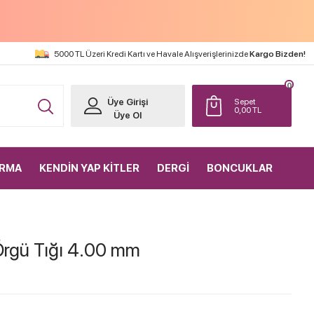
5000 TL Üzeri Kredi Kartı ve Havale Alışverişlerinizde
Kargo Bizden!
0
Üye Girişi
Sepet
0,00
TL
Üye Ol
IRMA
KENDİN YAP KİTLER
DERGİ
BONCUKLAR
 Örgü Tığı 4.00 mm