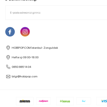
HOBİPOP.COM İstanbul- Zonguldak
Hafta içi 09:00-18.00
0850 885 14 04
bilgi@hobipop.com