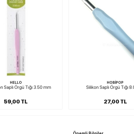
HOBİPOP
TULİP
n Saplı Örgü Tığı 8.0 mm
Tulip Etimo Silikon Saplı Örgü 
27,00 TL
159,00 TL
Önemli Bilgiler