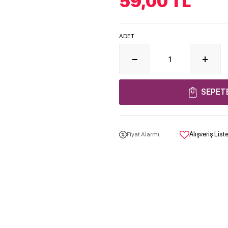
59,00
TL
ADET
SEPET
Alışveriş Lis
Fiyat Alarmı