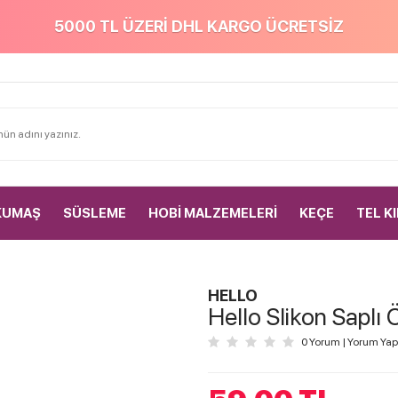
5000 TL ÜZERİ DHL KARGO ÜCRETSİZ
KUMAŞ
SÜSLEME
HOBİ MALZEMELERİ
KEÇE
TEL K
HELLO
Hello Slikon Saplı
0 Yorum
|
Yorum Yap