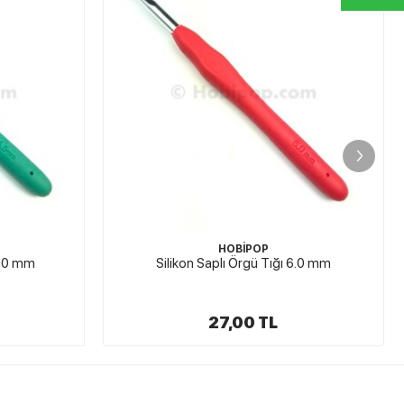
SHUMA
 6.0 mm
Shuma Red Kırmızı Silikon Saplı Örgü Tığı 2
mm
49,00 TL