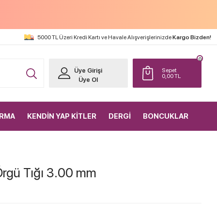
5000 TL Üzeri Kredi Kartı ve Havale Alışverişlerinizde
Kargo Bizden!
0
Üye Girişi
Sepet
0,00
TL
Üye Ol
IRMA
KENDİN YAP KİTLER
DERGİ
BONCUKLAR
 Örgü Tığı 3.00 mm