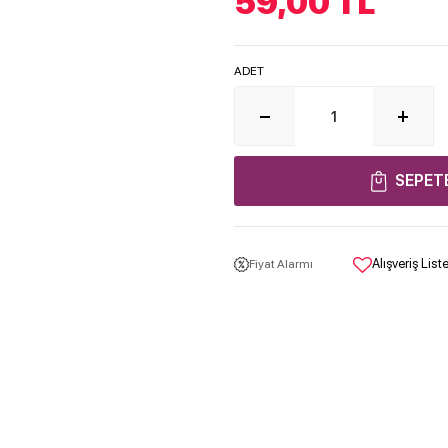
59,00
TL
ADET
SEPET
Alışveriş Lis
Fiyat Alarmı