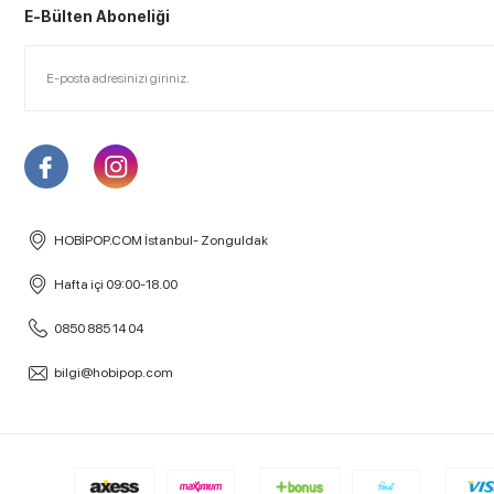
E-Bülten Aboneliği
HOBİPOP.COM İstanbul- Zonguldak
Hafta içi 09:00-18.00
0850 885 14 04
bilgi@hobipop.com