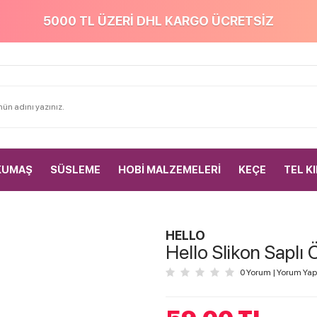
5000 TL ÜZERİ DHL KARGO ÜCRETSİZ
KUMAŞ
SÜSLEME
HOBİ MALZEMELERİ
KEÇE
TEL K
HELLO
Hello Slikon Saplı
0 Yorum
|
Yorum Yap