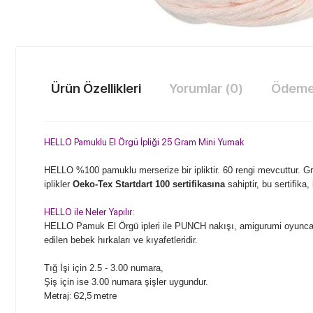
Ürün Özellikleri
Yorumlar (0)
Ödeme 
HELLO Pamuklu El Örgü İpliği 25 Gram Mini Yumak
HELLO %100 pamuklu merserize bir ipliktir. 60 rengi mevcuttur. Gra
iplikler
Oeko-Tex Startdart 100 sertifikasına
sahiptir, bu sertifika
HELLO ile Neler Yapılır:
HELLO Pamuk El Örgü ipleri ile PUNCH nakışı, amigurumi oyuncak, beb
edilen bebek hırkaları ve kıyafetleridir.
Tığ İşi için 2.5 - 3.00 numara,
Şiş için ise 3.00 numara şişler uygundur.
Metraj: 62,5 metre