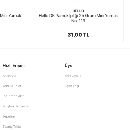
HELLO
m Mini Yumak
Hello DK Pamuk İpliği 25 Gram Mini Yumak
No: 121
31,00 TL
Hızlı Erişim
Üye
Anasayfa
Yeni Üyelik
Yeni Ürünler
Üye Girişi
İndirimdekiler
Müşteri Hizmetleri
Sepetim
Sipariş Takip