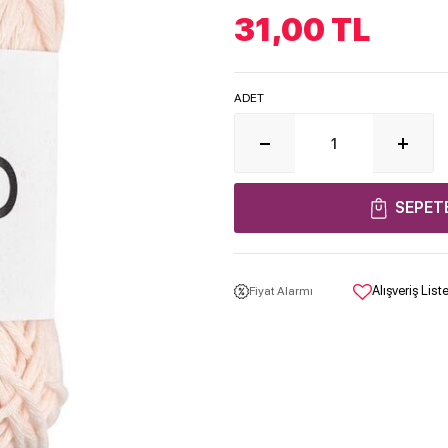
31,00
TL
ADET
SEPET
Alışveriş Lis
Fiyat Alarmı