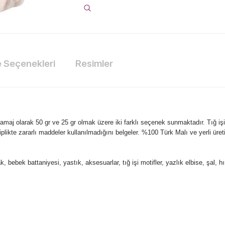
Seçenekleri
Resimler
maj olarak 50 gr ve 25 gr olmak üzere iki farklı seçenek sunmaktadır. Tığ işi
, iplikte zararlı maddeler kullanılmadığını belgeler. %100 Türk Malı ve yerli üret
ek battaniyesi, yastık, aksesuarlar, tığ işi motifler, yazlık elbise, şal, hırk