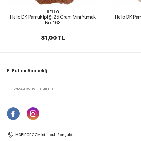
HELLO
Hello DK Pamuk İpliği 25 Gram Mini Yumak
Hello DK Pa
No: 173
31,00 TL
E-Bülten Aboneliği
HOBİPOP.COM İstanbul- Zonguldak