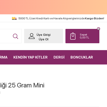
5000 TL Üzeri Kredi Kartı ve Havale Alışverişlerinizde
Kargo Bizden!
0
Üye Girişi
Sepet
0,00
TL
Üye Ol
IRMA
KENDİN YAP KİTLER
DERGİ
BONCUKLAR
iği 25 Gram Mini
n