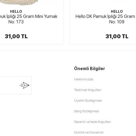
HELLO
HELLO
muk İpliği 25 Gram Mini Yumak
Hello DK Pamuk İpliği 25 Gra
No: 109
No: 119
31,00 TL
31,00 TL
Önemli Bilgiler
Hakkımızda
Teslimat Koşulları
Üyelik Sözleşmesi
Satış Sözleşmesi
Garanti ve İade Koşulları
Gizlilik ve Güvenlik