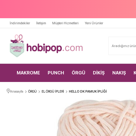
İndirimdekiler
İletişim
Müşteri Hizmetleri
Yeni Ürünler
MAKROME
PUNCH
ÖRGÜ
DİKİŞ
NAKIŞ
Anasayfa
ÖRGÜ
EL ÖRGÜ İPLERİ
HELLO DK PAMUK İPLİĞİ