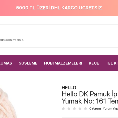
5000 TL ÜZERİ DHL KARGO ÜCRETSİZ
KUMAŞ
SÜSLEME
HOBİ MALZEMELERİ
KEÇE
TEL K
HELLO
Hello DK Pamuk İpl
Yumak No: 161 Te
0 Yorum
|
Yorum Yap