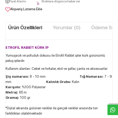
Fiyat Alarmı
Stoklara düşünce haber ver
Alışveriş Listeme Ekle
Ürün Özellikleri
Yorumlar (0)
Ödeme Seçe
ETROFİL RABBİT KÜRK İP
Yumuşacık ve pofuduk dokusu ile Etrofil Rabbit ipler kürk görünümlü
peluş iplerdir.
Kullanım alanları: Ceket ve hırkalar, etol ve şallar, çanta ve aksesuarlar.
Şiş numarası:
8 - 10 mm
Tığ Numarası:
7 - 9
mm
Kalınlık Grubu:
Kalın
W
h
t
s
a
p
p
D
e
s
e
H
a
t
t
Karışımı:
%100 Polyester
Metraj:
65 m
Gramaj:
100 gr
*Dijital ekranda görünen renkler ile gerçek renkler arasında ton
farklılıkları olabilmektedir.