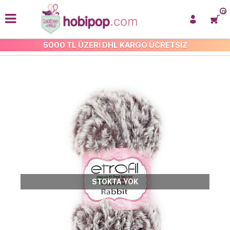
0
5000 TL ÜZERİ DHL KARGO ÜCRETSİZ
ETROFİL RABBİT KÜRK İP
STOKTA YOK