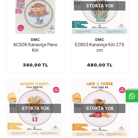
STOKTA YOK
DMC
DMC
ACS06 Kanaviçe Pano
E2803 Kanaviçe Kiti 27.5
Kiti
cm
340,00 TL
480,00 TL
W
h
t
s
a
p
p
D
e
s
e
H
a
t
t
STOKTA YOK
STOKTA YOK