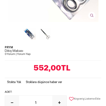
PRYM
Dikiş Makası
0 Yorum
|
Yorum Yap
552,00
TL
Stokta Yok
Stoklara düşünce haber ver
ADET:
Alışveriş Listeme Ekle