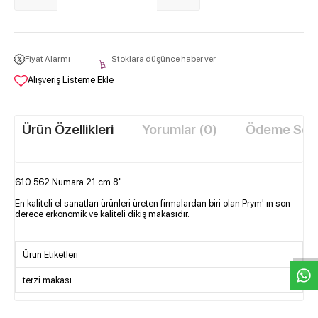
Fiyat Alarmı
Stoklara düşünce haber ver
Alışveriş Listeme Ekle
Ürün Özellikleri
Yorumlar (0)
Ödeme Seçe
610 562 Numara 21 cm 8"
En kaliteli el sanatları ürünleri üreten firmalardan biri olan Prym' ın son
W
h
t
s
a
p
p
D
e
s
e
H
a
t
t
derece erkonomik ve kaliteli dikiş makasıdır.
Ürün Etiketleri
terzi makası