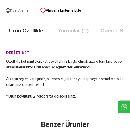
Alışveriş Listeme Ekle
Fiyat Alarmı
Ürün Özellikleri
Yorumlar (0)
Ödeme Seçe
DERİ ETİKET
Özellikle kot pantolon, kot ceketleriniz başta olmak üzere tüm kıyafet ve
aksesuarlarınızda kullanabileceğiniz deri etiketlerdir.
Arka yüzeyleri yapışmaz, o sebeple şeffaf hayalet ip veya normal bir ip ile
W
h
t
s
a
p
p
D
e
s
e
H
a
t
t
dikmeniz gerekmektedir.
* Ürün boyutunu 2. fotoğrafta görebilirsiniz.
Benzer Ürünler