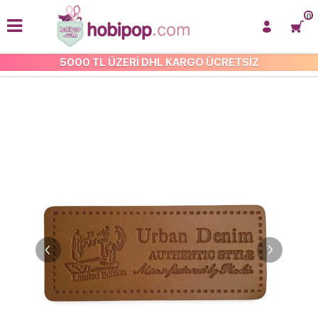
0
5000 TL ÜZERİ DHL KARGO ÜCRETSİZ
İŞLEMELİ ARMA VE APLİKE