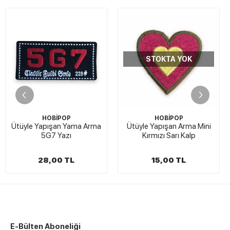
STOKTA YOK
STOKTA Y
P
HOBİPOP
HOBİPOP
Yama Arma
Ütüyle Yapışan Arma Mini
Ütüyle Yapışan
ı
Kırmızı Sarı Kalp
Smiley 10
TL
15,00 TL
15,00 TL
E-Bülten Aboneliği