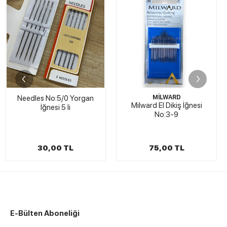
Needles No:5/0 Yorgan
MİLWARD
Milward El Dikiş İğnesi
İğnesi 5 li
No:3-9
30,00 TL
75,00 TL
E-Bülten Aboneliği