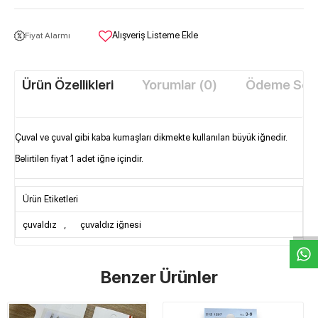
Alışveriş Listeme Ekle
Fiyat Alarmı
Ürün Özellikleri
Yorumlar (0)
Ödeme Seçe
Çuval ve çuval gibi kaba kumaşları dikmekte kullanılan büyük iğnedir.
Belirtilen fiyat 1 adet iğne içindir.
W
h
t
s
a
p
p
D
e
s
e
H
a
t
t
Ürün Etiketleri
çuvaldız
,
çuvaldız iğnesi
Benzer Ürünler