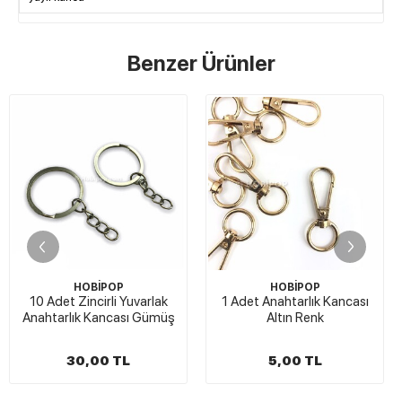
Benzer Ürünler
STOKTA YOK
HOBİPOP
HOBİPOP
varlak
1 Adet Anahtarlık Kancası
50 Adet Anahtarlık Ka
 Gümüş
Altın Renk
Gümüş
5,00 TL
199,00 TL