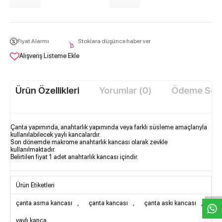
Fiyat Alarmı
Stoklara düşünce haber ver
Alışveriş Listeme Ekle
Ürün Özellikleri
Yorumlar (0)
Ödeme Seçe
Çanta yapımında, anahtarlık yapımında veya farklı süsleme amaçlarıyla
kullanılabilecek yaylı kancalardır.
Son dönemde makrome anahtarlık kancası olarak zevkle
kullanılmaktadır.
Belirtilen fiyat 1 adet anahtarlık kancası içindir.
W
h
t
s
a
p
p
D
e
s
e
H
a
t
t
Ürün Etiketleri
çanta asma kancası
,
çanta kancası
,
çanta askı kancası
,
yaylı kanca