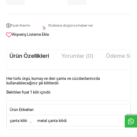
Fiyat Alarmı
Stoklara düşünce haber ver
Alışveriş Listeme Ekle
Ürün Özellikleri
Yorumlar (0)
Ödeme Seçe
Her türlü örgü, kumaş ve deri çanta ve cüzdanlarınızda
kullanabileceğiniz şık kilitlerdir.
Belirtilen fiyat 1 kilit içindir.
W
h
t
s
a
p
p
D
e
s
e
H
a
t
t
Ürün Etiketleri
çanta kiliti
,
metal çanta kilidi