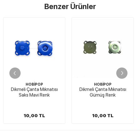
Benzer Ürünler
OP
HOBİPOP
HOBİPO
 Mıknatısı
Dikmeli Çanta Mıknatısı
Çanta Kilidi 
i Renk
Gümüş Renk
 TL
10,00 TL
25,00 