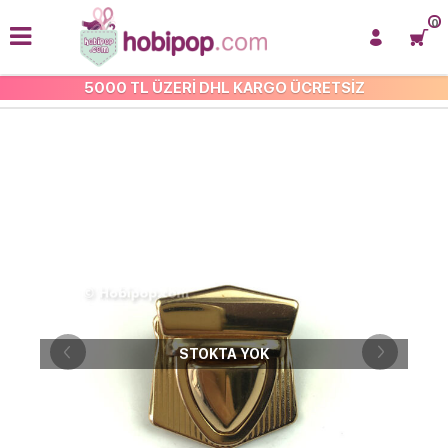
0
5000 TL ÜZERİ DHL KARGO ÜCRETSİZ
ÇANTA KİLİT VE KLİPSLERİ
STOKTA YOK