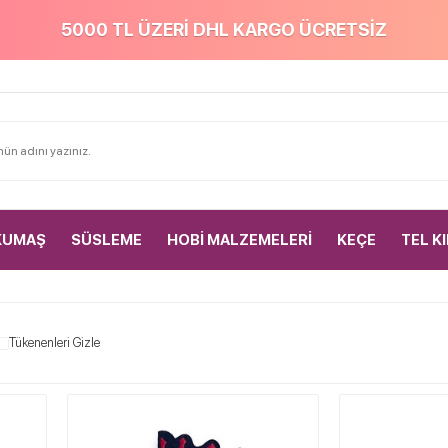
5000 TL ÜZERİ DHL KARGO ÜCRETSİZ
KUMAŞ
SÜSLEME
HOBİ MALZEMELERİ
KEÇE
TEL K
Tükenenleri Gizle