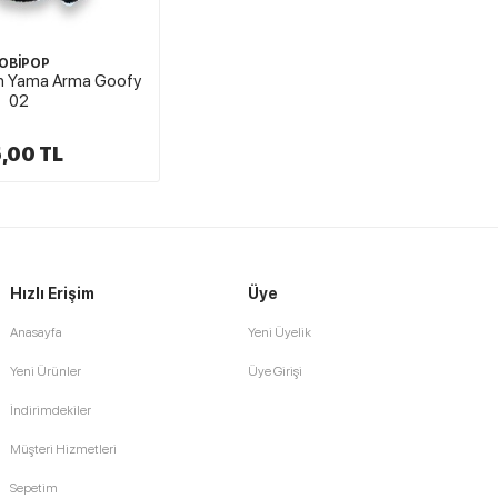
OBİPOP
an Yama Arma Goofy
02
,00 TL
Hızlı Erişim
Üye
Anasayfa
Yeni Üyelik
Yeni Ürünler
Üye Girişi
İndirimdekiler
Müşteri Hizmetleri
Sepetim