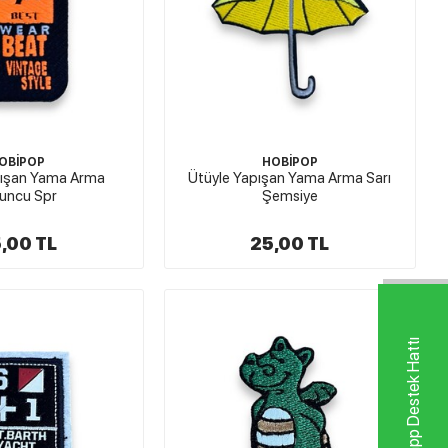
OBİPOP
HOBİPOP
pışan Yama Arma
Ütüyle Yapışan Yama Arma Sarı
uncu Spr
Şemsiye
,00 TL
25,00 TL
Whatsapp Destek Hattı