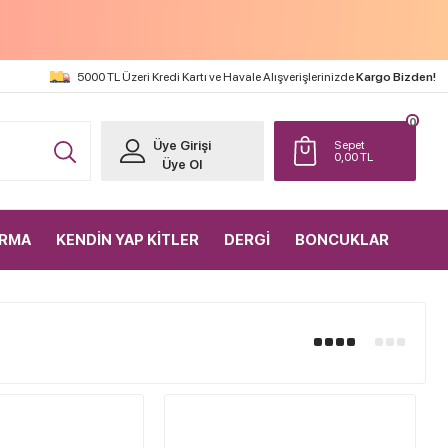
5000 TL Üzeri Kredi Kartı ve Havale Alışverişlerinizde
Kargo Bizden!
0
Üye Girişi
Sepet
0,00
TL
Üye Ol
IRMA
KENDİN YAP KİTLER
DERGİ
BONCUKLAR