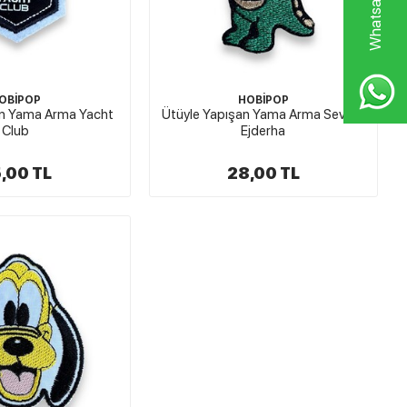
OBİPOP
HOBİPOP
an Yama Arma Yacht
Ütüyle Yapışan Yama Arma Sevimli
Club
Ejderha
,00 TL
28,00 TL