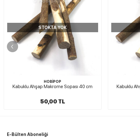
STOKTA YOK
HOBİPOP
Kabuklu Ahşap Makrome Sopası 80 cm
Ahşap 
22,00 TL
E-Bülten Aboneliği