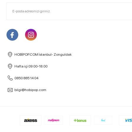
HOBİPOP.COM İstanbul- Zonguldak
Hafta içi 09:00-18.00
0850 885 14 04
bilgi@hobipop.com