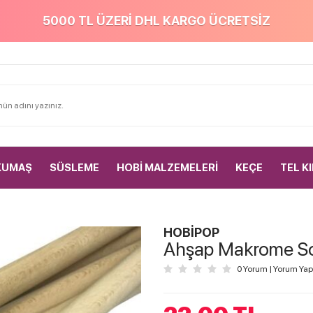
5000 TL ÜZERİ DHL KARGO ÜCRETSİZ
KUMAŞ
SÜSLEME
HOBİ MALZEMELERİ
KEÇE
TEL K
HOBİPOP
Ahşap Makrome So
0 Yorum
|
Yorum Yap