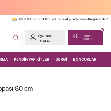
5000 TL Üzeri Kredi Kartı ve Havale Alışverişlerinizde
Kargo Bizden!
0
Üye Girişi
Sepet
0,00
TL
Üye Ol
IRMA
KENDİN YAP KİTLER
DERGİ
BONCUKLAR
pası 80 cm