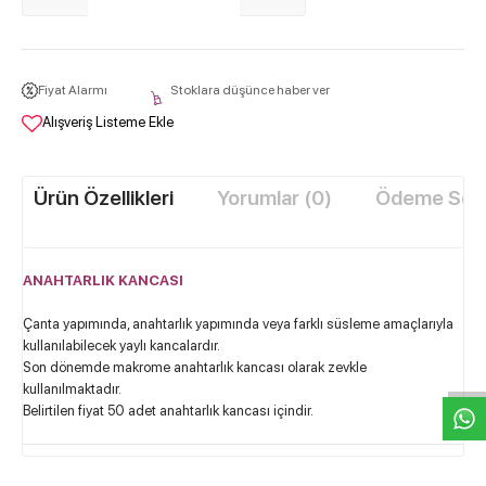
Fiyat Alarmı
Stoklara düşünce haber ver
Alışveriş Listeme Ekle
Ürün Özellikleri
Yorumlar (0)
Ödeme Seçe
ANAHTARLIK KANCASI
W
h
t
s
a
p
p
D
e
s
e
H
a
t
t
Çanta yapımında, anahtarlık yapımında veya farklı süsleme amaçlarıyla
kullanılabilecek yaylı kancalardır.
Son dönemde makrome anahtarlık kancası olarak zevkle
kullanılmaktadır.
Belirtilen fiyat 50 adet anahtarlık kancası içindir.