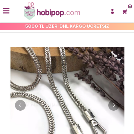
0
5000 TL ÜZERİ DHL KARGO ÜCRETSİZ
ÇANTA ZİNCİRLERİ