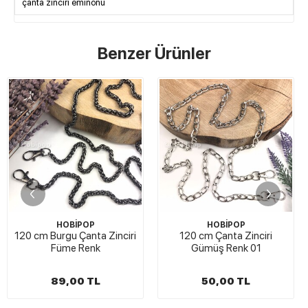
çanta zinciri eminönü
Benzer Ürünler
STOKTA YOK
HOBİPOP
HOBİPOP
iri
120 cm Çanta Zinciri
Akrilik Zincir Çanta Sapı G
Gümüş Renk 01
Kurusu
50,00 TL
119,00 TL