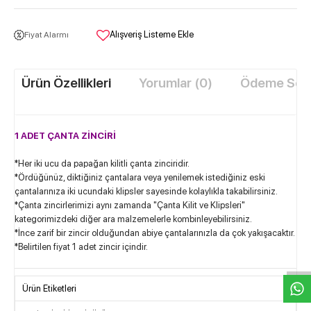
Alışveriş Listeme Ekle
Fiyat Alarmı
Ürün Özellikleri
Yorumlar (0)
Ödeme Seçe
1 ADET ÇANTA ZİNCİRİ
*Her iki ucu da papağan kilitli çanta zinciridir.
*Ördüğünüz, diktiğiniz çantalara veya yenilemek istediğiniz eski
çantalarınıza iki ucundaki klipsler sayesinde kolaylıkla takabilirsiniz.
*Çanta zincirlerimizi aynı zamanda "Çanta Kilit ve Klipsleri"
kategorimizdeki diğer ara malzemelerle kombinleyebilirsiniz.
W
h
t
s
a
p
p
D
e
s
e
H
a
t
t
*İnce zarif bir zincir olduğundan abiye çantalarınızla da çok yakışacaktır.
*Belirtilen fiyat 1 adet zincir içindir.
Ürün Etiketleri